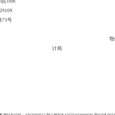
qq.com
29109
路
73号
鄂州市委审计委
计局
026