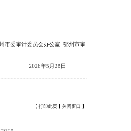
员会办公室
鄂州市审
年
5
月
28
日
【
打印此页
丨
关闭窗口
】